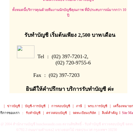
ทั้งหมดนี้บริการคุณด้วยทีมงานนักบัญชีคุณภาพ ที่มีประสบการณ์มากกว่า 10
ปี
รับทำบัญชี เริ่มต้นเพียง 2,500 บาท/เดือน
Tel : (02) 397-7201-2,
(02) 720-9755-6
Fax : (02) 397-7203
ยินดีให้คำปรึกษา บริการรับทำบัญชี ค่ะ
|
|
|
|
|
|
เครื่องหมาย
ข่าวบัญชี
บัญชี-การบัญชี
การสอบบัญชี
ภาษี
พรบ.การบัญชี
บริการของเรา
:
|
|
|
ลิงค์สำคัญ
l
Site M
รับทำบัญชี
ตรวจสอบบัญชี
จดทะเบียนบริษัท
t @ 2004
สำนักงานบัญชี buncheeaudit.com
สงวนลิขสิทธิ์ - รับทำบัญชี ตรวจสอบบัญชี จดทะ
6/792-3 ถนนรามคำแหง2 แขวงดอกไม้ เขตประเวศ กรุงเทพฯ 10250