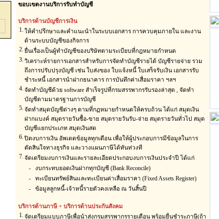
ขอบเขตงานบริการรับทำบัญชี
บริการด้านบัญชีการเงิน
1.
ให้คำปรึกษาและคำแนะนำในระบบเอกสาร การควบคุมภายใน และงาน
ด้านระบบบัญชีของกิจการ
2.
ยื่นเรื่องเป็นผู้ทำบัญชีของบริษัทตามระเบียบที่กฎหมายกำหนด
3.
วิเคราะห์รายการเอกสารสำหรับการจัดทำบัญชีรายได้ บัญชีรายจ่าย รวม
ถึงการปรับปรุงบัญชี เช่น ใบส่งของ ใบแจ้งหนี้ ใบเสร็จรับเงิน เอกสารรับ
ชำระหนี้ เอกสารนำฝากธนาคาร การบันทึกค่าเสื่อมราคา ฯลฯ
4.
จัดทำบัญชีด้วย software สำเร็จรูปที่กรมสรรพากรรับรองล่าสุด , จัดทำ
บัญชีตามมาตรฐานการบัญชี
5.
จัดทำสมุดบัญชีต่างๆ ตามที่กฏหมายกำหนดให้ครบถ้วน ได้แก่ สมุดเงิน
ฝากแบงค์ สมุดรายวันซื้อ-ขาย สมุดรายวันรับ-จ่าย สมุดรายวันทั่วไป สมุด
บัญชีแยกประเภท สมุดเงินสด
6.
ปิดงบการเงิน อัพเดตข้อมูลทุกเดือน เพื่อให้ผู้ประกอบการมีข้อมูลในการ
ตัดสินใจทางธุรกิจ และวางแผนภาษีได้ทันท่วงที
7.
จัดเตรียมงบการเงินและรายละเอียดประกอบงบการเงินประจำปี ได้แก่
- งบกระทบยอดเงินฝากทุกบัญชี (Bank Reconcile)
- ทะเบียนทรัพย์สินและทะเบียนค่าเสื่อมราคา (Fixed Assets Register)
- ข้อมูลลูกหนี้-เจ้าหนี้รายตัวคงเหลือ ณ วันสิ้นปี
บริการด้านภาษี + บริการด้านประกันสังคม
1.
จัดเตรียมแบบภาษีเพื่อนำส่งกรมสรรพากรรายเดือน พร้อมยื่นชำระภาษี(ถ้า