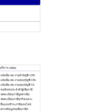
แจ้งเพิ่ม ลด งานทำบัญชี+CPD
แจ้งเพิ่ม ลด งานสอบบัญชี CPA
แจ้งเพิ่ม ลด งานสอบบัญชี TA
ขอมีเลขประจำตัวผู้เสียภาษี
จดทะเบียนภาษีมูลค่าเพิ่ม
จดทะเบียนภาษีธุรกิจเฉพาะ
ยื่นแบบชำระภาษีออนไลน์
ตรวจข้อมูลขอคืนภาษีภ