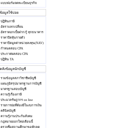
แบบฟอร์มจดทะเบียนธุรกิจ
ปฏิทินภาษี
อัตราแลกเปลี่ยน
อัตราดอกเบี้ยฝาก/กู้ ทุกธนาคาร
ราคาปิดหุ้นรายตัว
ราคาปิดมูลค่าหน่วยลงทุน(NAV)
กำหนดสอบ CPA
ประกาศผลสอบ CPA
ปฏิทิน TA
รวมข้อมูลสภาวิชาชีพบัญชี
แผนภูมิสรุปมาตรฐานการบัญชี
มาตรฐานสอบบัญชี
ความรู้เรื่องภาษี
ประมวลรัษฎากร on line
รายการย่อที่ต้องมีในงบการเงิน
คลีนิคบัญชี
ความรู้งานประกันสังคม
กฎหมายออกใหม่เดือนนี้
ตรวจชื่อสถานศึกษาขอหักลด