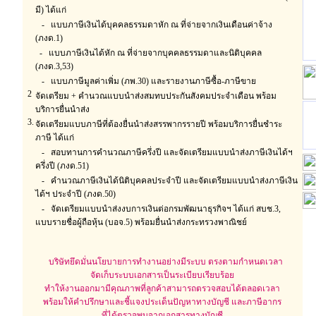
มี) ได้แก่
- แบบภาษีเงินได้บุคคลธรรมดาหัก ณ ที่จ่ายจากเงินเดือนค่าจ้าง
(ภงด.1)
- แบบภาษีเงินได้หัก ณ ที่จ่ายจากบุคคลธรรมดาและนิติบุคคล
(ภงด.3,53)
- แบบภาษีมูลค่าเพิ่ม (ภพ.30) และรายงานภาษีซื้อ-ภาษีขาย
2
จัดเตรียม + คำนวณแบบนำส่งสมทบประกันสังคมประจำเดือน พร้อม
บริการยื่นนำส่ง
3.
จัดเตรียมแบบภาษีที่ต้องยื่นนำส่งสรรพากรรายปี พร้อมบริการยื่นชำระ
ภาษี ได้แก่
- สอบทานการคำนวณภาษีครึ่งปี และจัดเตรียมแบบนำส่งภาษีเงินได้ฯ
ครึ่งปี (ภงด.51)
- คำนวณภาษีเงินได้นิติบุคคลประจำปี และจัดเตรียมแบบนำส่งภาษีเงิน
ได้ฯ ประจำปี (ภงด.50)
- จัดเตรียมแบบนำส่งงบการเงินต่อกรมพัฒนาธุรกิจฯ ได้แก่ สบช.3,
แบบรายชื่อผู้ถือหุ้น (บอจ.5) พร้อมยื่นนำส่งกระทรวงพาณิชย์
บริษัทยึดมั่นนโยบายการทำงานอย่างมีระบบ ตรงตามกำหนดเวลา
จัดเก็บระบบเอกสารเป็นระเบียบเรียบร้อย
ทำให้งานออกมามีคุณภาพที่ลูกค้าสามารถตรวจสอบได้ตลอดเวลา
พร้อมให้คำปรึกษาและชี้แจงประเด็นปัญหาทางบัญชี และภาษีอากร
ที่ได้ตรวจพบจากเอกสารทางบัญชี